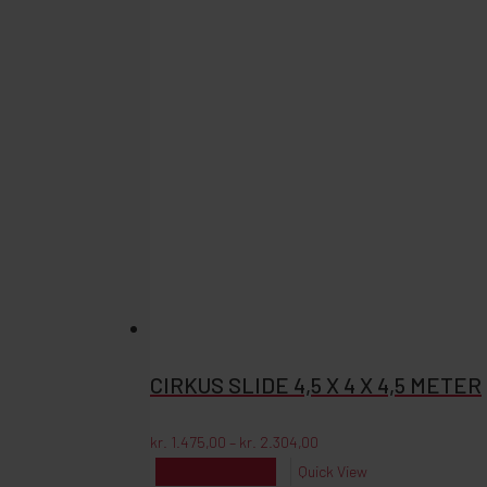
har
flere
varianter.
Mulighederne
kan
vælges
på
varesiden
CIRKUS SLIDE 4,5 X 4 X 4,5 METER
Prisinterval:
kr.
1.475,00
–
kr.
2.304,00
kr. 1.475,00
Dette
Vælg muligheder
Quick View
til