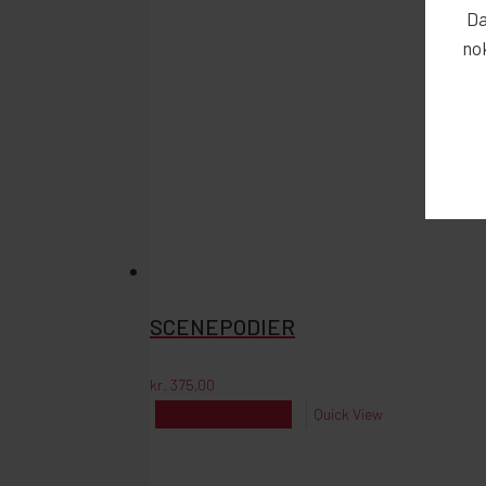
Da
nok
SCENEPODIER
kr.
375,00
kr.
375,00
Reserver
Quick View