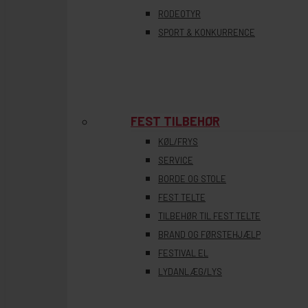
RODEOTYR
SPORT & KONKURRENCE
FEST TILBEHØR
KØL/FRYS
SERVICE
BORDE OG STOLE
FEST TELTE
TILBEHØR TIL FEST TELTE
BRAND OG FØRSTEHJÆLP
FESTIVAL EL
LYDANLÆG/LYS
tryk enter for at søge og ESC for at lukke