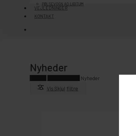
PØLSEVOGN AD LIBITUM
VEJLEDNINGER
KONTAKT
søg
Nyheder
Forside
Underholdning
Nyheder
Vis
Skjul
filtre