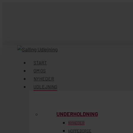
Skip
to
main
content
søg
Menu
START
OM OS
NYHEDER
UDLEJNING
UNDERHOLDNING
NYHEDER
HOPPEBORGE