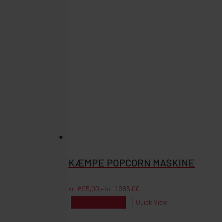
KÆMPE POPCORN MASKINE
Prisinterval:
kr.
695,00
–
kr.
1.085,00
kr. 695,00
Dette
Vælg muligheder
Quick View
til
vare
kr. 1.085,00