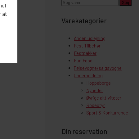
Søg
Søg
mel
efter:
r at
Varekategorier
Anden udlejning
Fest Tilbehør
Festpakker
Fun Food
Pølsevogne/salgsvogne
Underholdning
Hoppeborge
Nyheder
Øvrige aktiviteter
Rodeotyr
Sport & Konkurrence
Din reservation