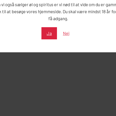
 vi også sælger øl og spiritus er vi nød til at vide om du er gam
 til at besøge vores hjemmeside. Du skal være mindst 18 år fo
få adgang.
Ja
Nej