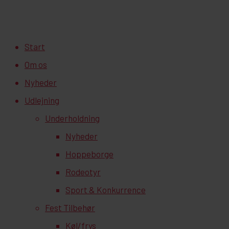
Close
Start
Menu
Om os
Nyheder
Udlejning
Underholdning
Nyheder
Hoppeborge
Rodeotyr
Sport & Konkurrence
Fest Tilbehør
Køl/frys