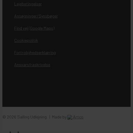
Lejebetingelser
Ansøgninger/Synsbøger
Find vej (Google Maps)
Cookiepolitik
Fortrolighedserklæring
Ansvarsfraskrivelse
© 2026 Salling Udlejning. | Made by
Artco
facebook
instagram