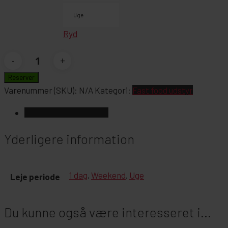
Uge
Ryd
Gaskomfur
med
Reserver
6
Varenummer (SKU):
N/A
Kategori:
Fast food udstyr
blus
Yderligere information
antal
Yderligere information
1 dag
,
Weekend
,
Uge
Leje periode
Du kunne også være interesseret i...