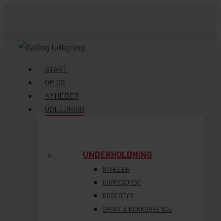
Skip
to
main
content
søg
Menu
START
OM OS
NYHEDER
UDLEJNING
UNDERHOLDNING
NYHEDER
HOPPEBORGE
RODEOTYR
SPORT & KONKURRENCE