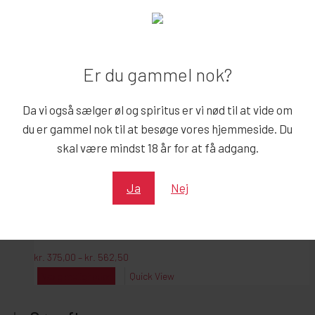
har
flere
varianter.
Mulighederne
Er du gammel nok?
kan
vælges
Da vi også sælger øl og spiritus er vi nød til at vide om
på
du er gammel nok til at besøge vores hjemmeside. Du
varesiden
skal være mindst 18 år for at få adgang.
Ja
Nej
BRØDRISTER
Prisinterval:
kr.
375,00
–
kr.
562,50
kr. 375,00
til
Dette
Vælg muligheder
Quick View
kr. 562,50
vare
har