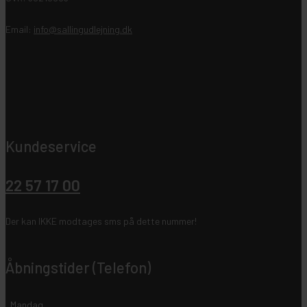
Email:
info@sallingudlejning.dk
Kundeservice
22 57 17 00
Der kan IKKE modtages sms på dette nummer!
Åbningstider (Telefon)
Mandag