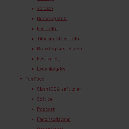
Service
Borde og stole
Fest telte
Tilbehør til fest telte
Brand og førstehjælp
Festival EL
Lydanlæg/lys
Fun Food
Slush ICE & saftkøler
Softice
Popcorn
Fadøl/sodavand
Bacon Snack