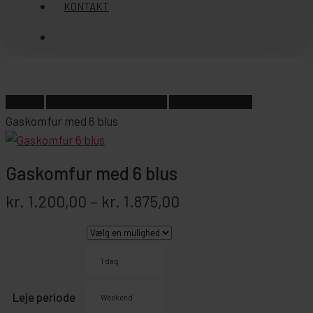
KONTAKT
søg
Forside
Pølsevogne/salgsvogne
Fast food udstyr
Gaskomfur med 6 blus
Gaskomfur med 6 blus
Prisinterval:
kr.
1.200,00
–
kr.
1.875,00
kr. 1.200,00
til
kr. 1.875,00
1 dag
Leje periode
Weekend