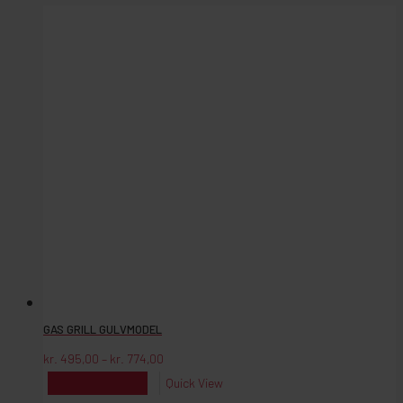
GAS GRILL GULVMODEL
Prisinterval:
kr.
495,00
–
kr.
774,00
kr. 495,00
til
Dette
Vælg muligheder
Quick View
kr. 774,00