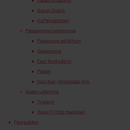
Bacon Snack
Kaffemaskiner
Pølsevogne/salgsvogne
Pølsevogn ad libitum
Salgsvogne
Fast food udstyr
Pølser
Ketchup, remoulade mm.
Anden udlejning
Trailere
Have/Fritids maskiner
Festpakker