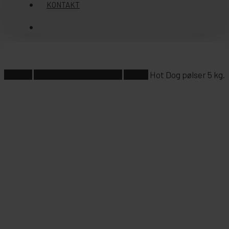
KONTAKT
søg
Forside
Pølsevogne/salgsvogne
Pølser
Hot Dog pølser 5 kg.