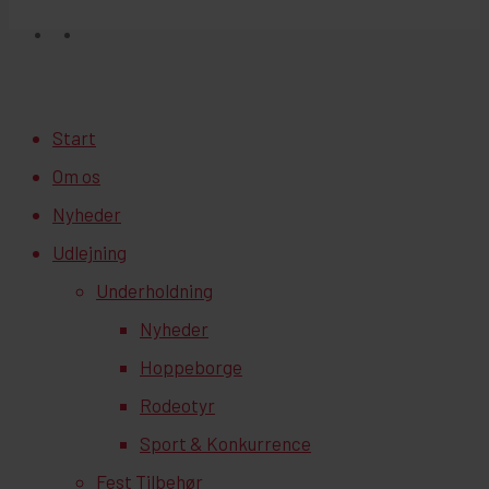
facebook
instagram
Close
Start
Menu
Om os
Nyheder
Udlejning
Underholdning
Nyheder
Hoppeborge
Rodeotyr
Sport & Konkurrence
Fest Tilbehør