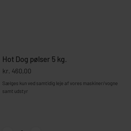
Hot Dog pølser 5 kg.
kr.
460,00
Sælges kun ved samtidig leje af vores maskiner/vogne
samt udstyr
Hot