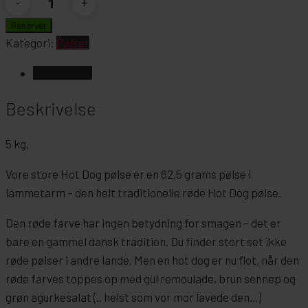
Dog
Reserver
pølser
Kategori:
Pølser
5
Beskrivelse
kg.
antal
Beskrivelse
5 kg.
Vore store Hot Dog pølse er en 62,5 grams pølse i
lammetarm – den helt traditionelle røde Hot Dog pølse.
Den røde farve har ingen betydning for smagen – det er
bare en gammel dansk tradition. Du finder stort set ikke
røde pølser i andre lande. Men en hot dog er nu flot, når den
røde farves toppes op med gul remoulade, brun sennep og
grøn agurkesalat (.. helst som vor mor lavede den…)