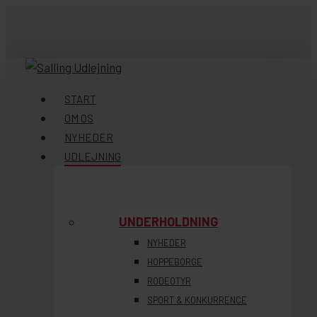
Skip
to
main
content
søg
Menu
START
OM OS
NYHEDER
UDLEJNING
UNDERHOLDNING
NYHEDER
HOPPEBORGE
RODEOTYR
SPORT & KONKURRENCE