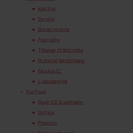
Køl/frys
Service
Borde og stole
Fest telte
Tilbehør til fest telte
Brand og førstehjælp
Festival EL
Lydanlæg/lys
Fun Food
Slush ICE & saftkøler
Softice
Popcorn
Fadøl/sodavand