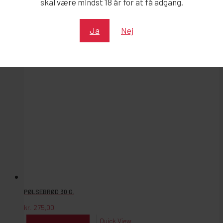
skal være mindst 18 år for at få adgang.
kr.
39,95
Reserver
Quick View
Ja
Nej
PØLSEBRØD 30 G.
kr.
275,00
kr.
275,00
Reserver
Quick View