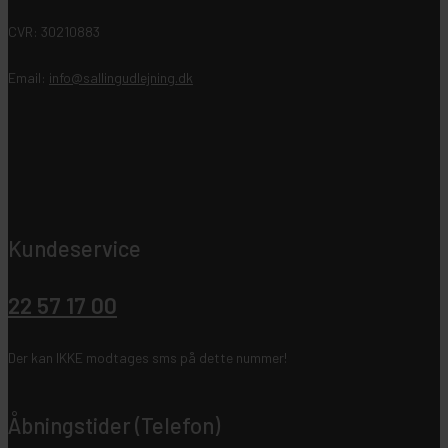
CVR: 30210883
Email:
info@sallingudlejning.dk
Kundeservice
22 57 17 00
Der kan IKKE modtages sms på dette nummer!
Åbningstider (Telefon)