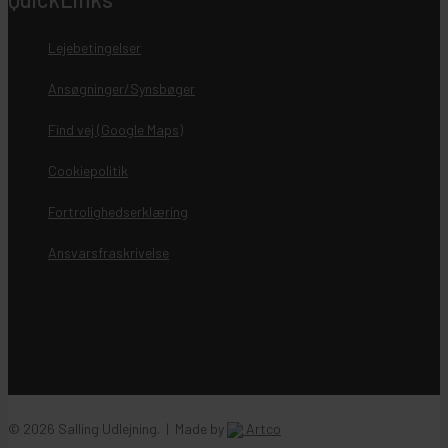
Lejebetingelser
Ansøgninger/Synsbøger
Find vej (Google Maps)
Cookiepolitik
Fortrolighedserklæring
Ansvarsfraskrivelse
© 2026 Salling Udlejning. | Made by
Artco