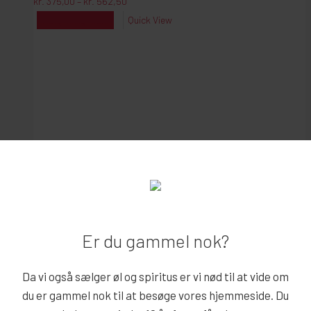
kr.
375,00
–
kr.
562,50
kr. 375,00
til
Dette
Vælg muligheder
Quick View
kr. 562,50
vare
har
flere
varianter.
Mulighederne
kan
vælges
på
varesiden
Er du gammel nok?
Da vi også sælger øl og spiritus er vi nød til at vide om
AH PØLSE KETCHUP 900G.
du er gammel nok til at besøge vores hjemmeside. Du
kr.
39,95