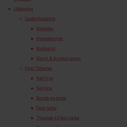
Udlejning
Underholdning
Nyheder
Hoppeborge
Rodeotyr
Sport & Konkurrence
Fest Tilbehør
Køl/frys
Service
Borde og stole
Fest telte
Tilbehør til fest telte