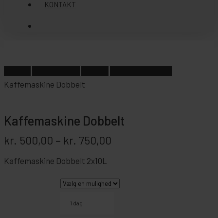
KONTAKT
søg
Forside
Fest Tilbehør
Service
Kaffeservice m.v.
Kaffemaskine Dobbelt
Kaffemaskine Dobbelt
Prisinterval:
kr.
500,00
–
kr.
750,00
kr. 500,00
til
kr. 750,00
Kaffemaskine Dobbelt 2x10L
1 dag