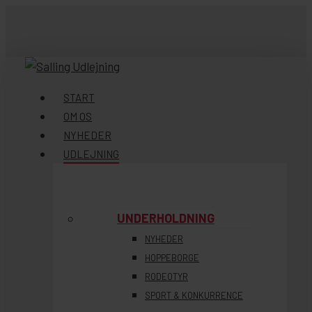
Skip
to
main
content
søg
Menu
START
OM OS
NYHEDER
UDLEJNING
UNDERHOLDNING
NYHEDER
HOPPEBORGE
RODEOTYR
SPORT & KONKURRENCE