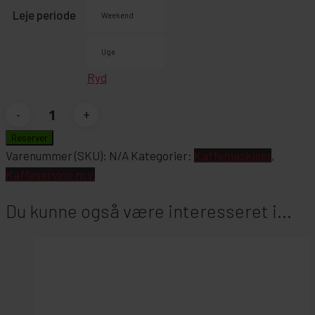
Leje periode
Weekend
Uge
Ryd
Kaffemaskine
Dobbelt
Reserver
antal
Varenummer (SKU):
N/A
Kategorier:
Kaffemaskiner
,
Kaffeservice m.v.
Du kunne også være interesseret i...