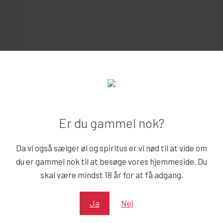
KAFFEFLØDE
kr.
99,00
Er du gammel nok?
kr.
99,00
Reserver
Quick View
Da vi også sælger øl og spiritus er vi nød til at vide om
du er gammel nok til at besøge vores hjemmeside. Du
skal være mindst 18 år for at få adgang.
Ja
Nej