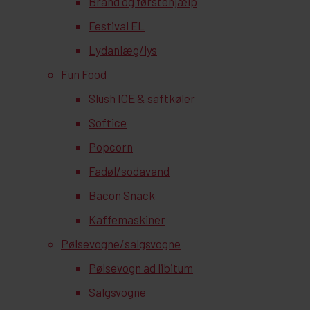
Brand og førstehjælp
Festival EL
Lydanlæg/lys
Fun Food
Slush ICE & saftkøler
Softice
Popcorn
Fadøl/sodavand
Bacon Snack
Kaffemaskiner
Pølsevogne/salgsvogne
Pølsevogn ad libitum
Salgsvogne