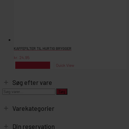
KAFFEFILTER TIL HURTIG BRYGGER
kr.
24,95
kr.
24,95
Reserver
Quick View
Søg efter vare
Søg
Søg
efter:
Varekategorier
Din reservation