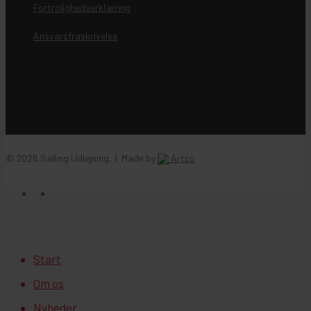
Fortrolighedserklæring
Ansvarsfraskrivelse
© 2026 Salling Udlejning. | Made by
Artco
facebook
instagram
Close
Start
Menu
Om os
Nyheder