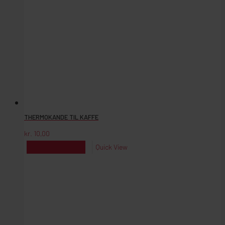
THERMOKANDE TIL KAFFE
kr.
10,00
kr.
10,00
Reserver
Quick View