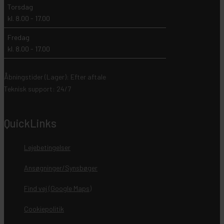
Torsdag
kl. 8.00 - 17.00
Fredag
kl. 8.00 - 17.00
Åbningstider (Lager): Efter aftale
Teknisk support: 24/7
QuickLinks
Lejebetingelser
Ansøgninger/Synsbøger
Find vej (Google Maps)
Cookiepolitik