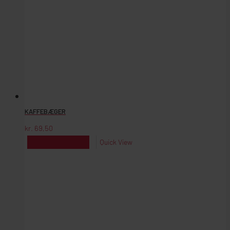
KAFFEBÆGER
kr.
69,50
kr.
69,50
Reserver
Quick View