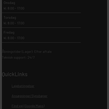
Onsdag
kl. 8.00 - 17.00
Torsdag
kl. 8.00 - 17.00
Fredag
kl. 8.00 - 17.00
Åbningstider (Lager): Efter aftale
Teknisk support: 24/7
QuickLinks
Lejebetingelser
Ansøgninger/Synsbøger
Find vej (Google Maps)