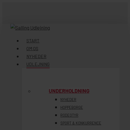
Skip
to
main
content
søg
Menu
START
OM OS
NYHEDER
UDLEJNING
UNDERHOLDNING
NYHEDER
HOPPEBORGE
RODEOTYR
SPORT & KONKURRENCE