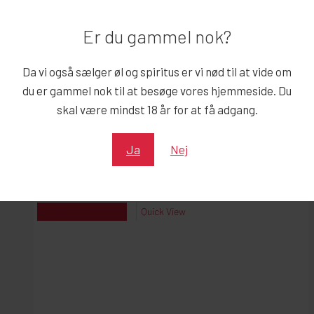
Mulighederne
kan
Er du gammel nok?
vælges
på
Da vi også sælger øl og spiritus er vi nød til at vide om
varesiden
du er gammel nok til at besøge vores hjemmeside. Du
skal være mindst 18 år for at få adgang.
Ja
Nej
FRANSK HOTDOGBRØD
kr.
260,00
kr.
260,00
Reserver
Quick View