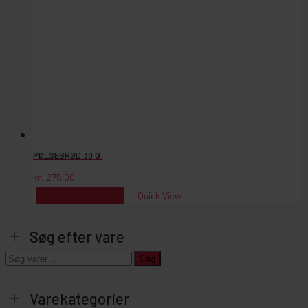
PØLSEBRØD 30 G.
kr.
275,00
kr.
275,00
Reserver
Quick View
Søg efter vare
Søg
Søg
efter:
Varekategorier