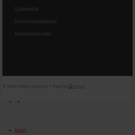
Cookiepolitik
Fortrolighedserklæring
Ansvarsfraskrivelse
© 2026 Salling Udlejning. | Made by
Artco
facebook
instagram
Close
Start
Menu