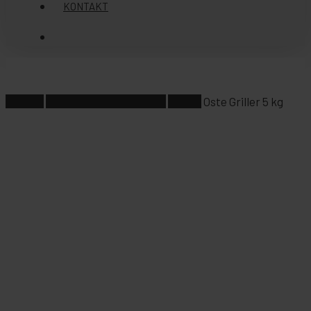
KONTAKT
søg
Forside
Pølsevogne/salgsvogne
Pølser
Oste Griller 5 kg