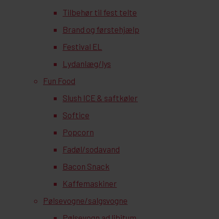
Tilbehør til fest telte
Brand og førstehjælp
Festival EL
Lydanlæg/lys
Fun Food
Slush ICE & saftkøler
Softice
Popcorn
Fadøl/sodavand
Bacon Snack
Kaffemaskiner
Pølsevogne/salgsvogne
Pølsevogn ad libitum