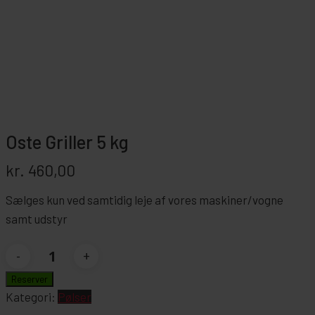
Oste Griller 5 kg
kr.
460,00
Sælges kun ved samtidig leje af vores maskiner/vogne
samt udstyr
Oste
Griller
Reserver
5
Kategori:
Pølser
kg