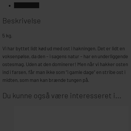
Beskrivelse
antal
Beskrivelse
5 kg.
Vi har byttet lidt kød ud med ost i hakningen. Det er lidt en
voksenpølse, da den – i sagens natur – har en underliggende
ostesmag. Uden at den dominerer! Men når vi hakker osten
ind i farsen, får man ikke som “i gamle dage” en stribe ost i
midten, som man kan brænde tungen på.
Du kunne også være interesseret i...