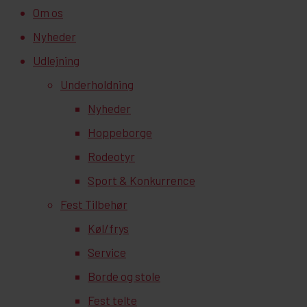
Om os
Nyheder
Udlejning
Underholdning
Nyheder
Hoppeborge
Rodeotyr
Sport & Konkurrence
Fest Tilbehør
Køl/frys
Service
Borde og stole
Fest telte