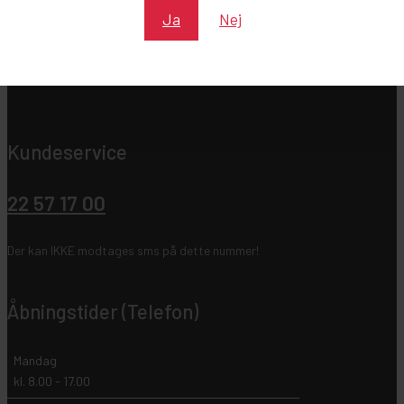
Ja
Nej
Kundeservice
22 57 17 00
Der kan IKKE modtages sms på dette nummer!
Åbningstider (Telefon)
Mandag
kl. 8.00 - 17.00