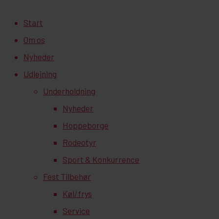
Close
Start
Menu
Om os
Nyheder
Udlejning
Underholdning
Nyheder
Hoppeborge
Rodeotyr
Sport & Konkurrence
Fest Tilbehør
Køl/frys
Service