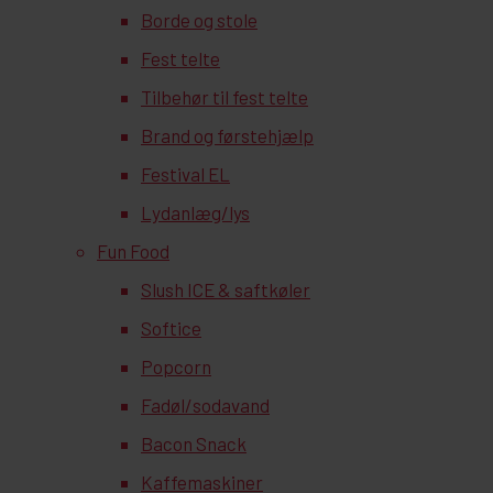
Borde og stole
Fest telte
Tilbehør til fest telte
Brand og førstehjælp
Festival EL
Lydanlæg/lys
Fun Food
Slush ICE & saftkøler
Softice
Popcorn
Fadøl/sodavand
Bacon Snack
Kaffemaskiner