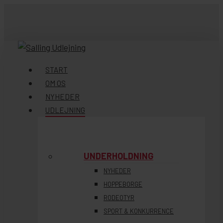
Skip
to
main
content
søg
Menu
START
OM OS
NYHEDER
UDLEJNING
UNDERHOLDNING
NYHEDER
HOPPEBORGE
RODEOTYR
SPORT & KONKURRENCE