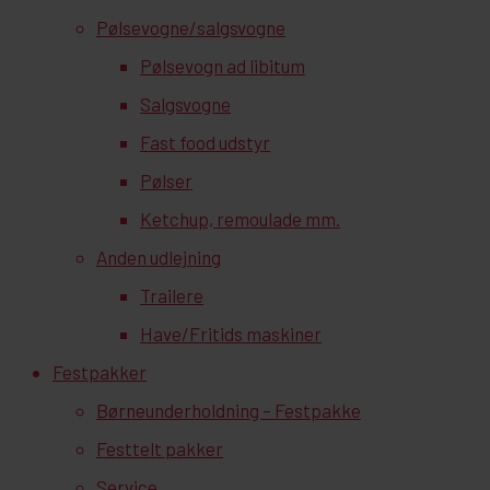
Pølsevogne/salgsvogne
Pølsevogn ad libitum
Salgsvogne
Fast food udstyr
Pølser
Ketchup, remoulade mm.
Anden udlejning
Trailere
Have/Fritids maskiner
Festpakker
Børneunderholdning – Festpakke
Festtelt pakker
Service