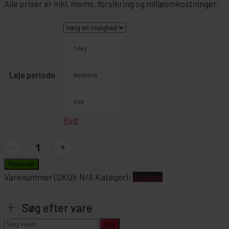
Alle priser er inkl. moms, forsikring og miljøomkostninger.
1 dag
Leje periode
Weekend
Uge
Ryd
Stor
ladtrailer
Reserver
antal
Varenummer (SKU):
N/A
Kategori:
Trailere
Søg efter vare
Søg
Søg