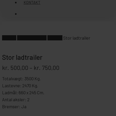
KONTAKT
søg
Forside
Anden udlejning
Trailere
Stor ladtrailer
Stor ladtrailer
Prisinterval:
kr.
500,00
–
kr.
750,00
kr. 500,00
til
kr. 750,00
Totalvægt: 3500 Kg.
Lastevne: 2470 Kg.
Ladmål: 660 x 245 Cm.
Antal aksler: 2
Bremser: Ja