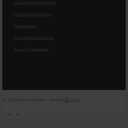
Ansøgninger/Synsbøger
Find vej (Google Maps)
Cookiepolitik
Fortrolighedserklæring
Ansvarsfraskrivelse
© 2026 Salling Udlejning. | Made by
Artco
facebook
instagram