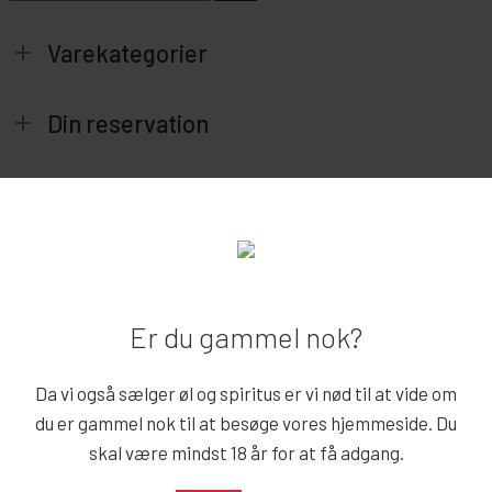
efter:
Varekategorier
Din reservation
Share
Share
Share
Share
Pin
Er du gammel nok?
Drosselvej 2B
7860 Spøttrup
Da vi også sælger øl og spiritus er vi nød til at vide om
du er gammel nok til at besøge vores hjemmeside. Du
CVR: 30210883
skal være mindst 18 år for at få adgang.
Email:
info@sallingudlejning.dk